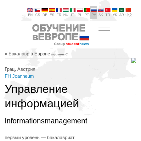
EN
CS
DE
ES
FR
HU
IT
PL
PT
РУ
SK
TR
УК
AR
中文
« Бакалавр в Европе
(уровень 6)
Грац, Австрия
FH Joanneum
Управление
информацией
Informationsmanagement
первый уровень — бакалавриат