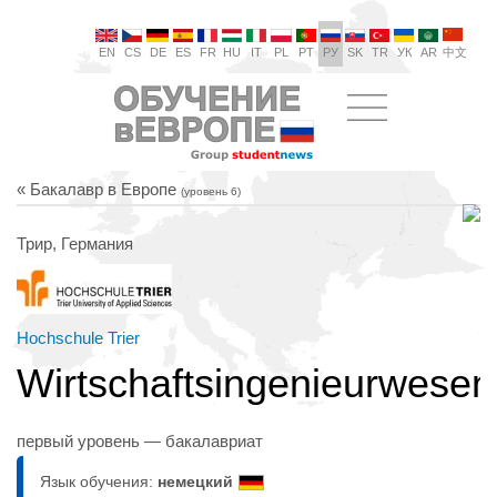
EN
CS
DE
ES
FR
HU
IT
PL
PT
РУ
SK
TR
УК
AR
中文
« Бакалавр в Европе
(уровень 6)
Трир, Германия
Hochschule Trier
Wirtschaftsingenieurwesen
первый уровень — бакалавриат
Язык обучения:
немецкий