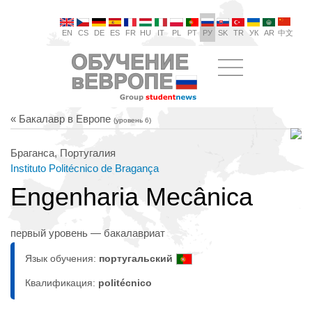
EN
CS
DE
ES
FR
HU
IT
PL
PT
РУ
SK
TR
УК
AR
中文
« Бакалавр в Европе
(уровень 6)
Браганса, Португалия
Instituto Politécnico de Bragança
Engenharia Mecânica
первый уровень — бакалавриат
Язык обучения:
португальский
Квалификация:
politécnico