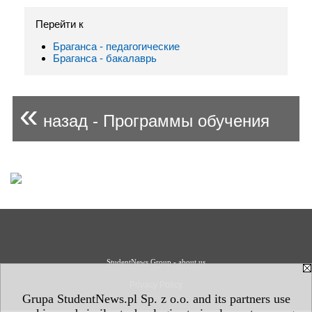
Перейти к
Браганса - педагогические
Браганса - бакалаврь
«
назад - Программы обучения
StudentNews Group - about us
Privacy Policy
Grupa StudentNews.pl Sp. z o.o. and its partners use