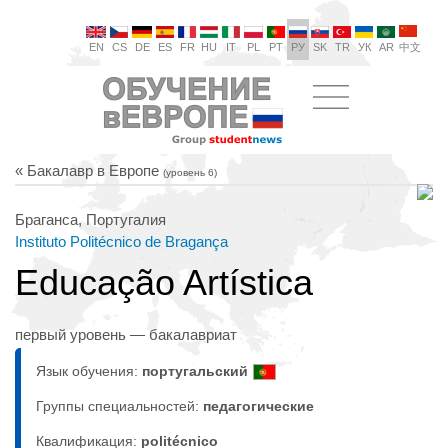
EN
CS
DE
ES
FR
HU
IT
PL
PT
РУ
SK
TR
УК
AR
中文
« Бакалавр в Европе
(уровень 6)
Браганса, Португалия
Instituto Politécnico de Bragança
Educação Artística
первый уровень — бакалавриат
Язык обучения:
португальский
Группы специальностей:
педагогические
Квалификация:
politécnico