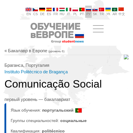
EN
CS
DE
ES
FR
HU
IT
PL
PT
РУ
SK
TR
УК
AR
中文
« Бакалавр в Европе
(уровень 6)
Браганса, Португалия
Instituto Politécnico de Bragança
Comunicação Social
первый уровень — бакалавриат
Язык обучения:
португальский
Группы специальностей:
социальные
Квалификация:
politécnico