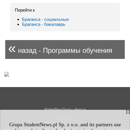
Перейти к
Браганса - социальные
Браганса - бакалаврь
«
назад - Программы обучения
StudentNews Group - about us
Privacy Policy
Grupa StudentNews.pl Sp. z o.o. and its partners use