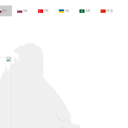
РУ
SK
TR
УК
AR
中文