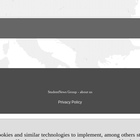
StudentNews Group - about us
Privacy Policy
okies and similar technologies to implement, among others sta