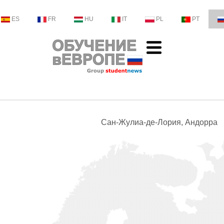
ES
FR
HU
IT
PL
PT
Сан-Жулиа-де-Лория, Андорра