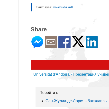
Сайт вуза:
www.uda.ad/
Share
Universitat d'Andorra - Презентация унив
Перейти к
Сан-Жулиа-де-Лория - бакалаврь