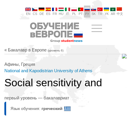
EN
CS
DE
ES
FR
HU
IT
PL
PT
РУ
SK
TR
УК
AR
中文
« Бакалавр в Европе
(уровень 6)
Афины, Греция
National and Kapodistrian University of Athens
Social sensitivity and
первый уровень — бакалавриат
Язык обучения:
греческий