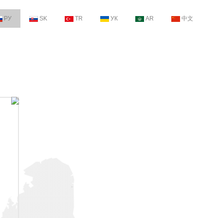
РУ
SK
TR
УК
AR
中文