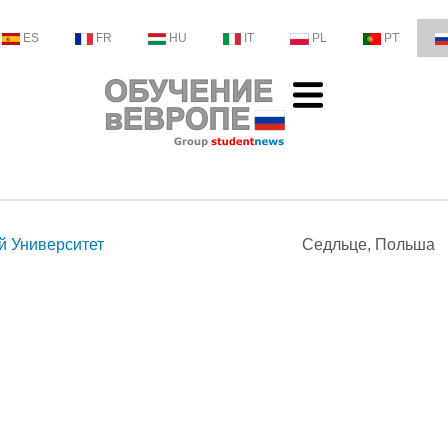
ES
FR
HU
IT
PL
PT
й Университет
Седльце, Польша