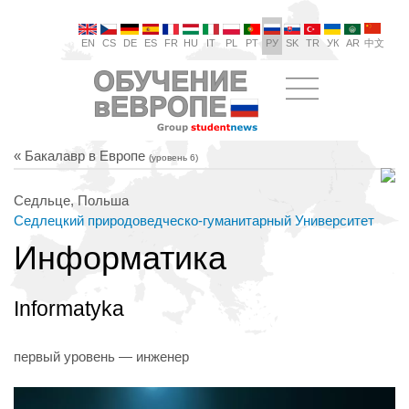
EN
CS
DE
ES
FR
HU
IT
PL
PT
РУ
SK
TR
УК
AR
中文
« Бакалавр в Европе
(уровень 6)
Седльце, Польша
Седлецкий природоведческо-гуманитарный Университет
Информатика
Informatyka
первый уровень — инженер