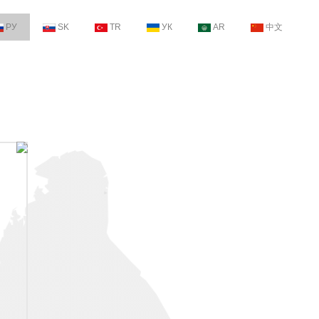
РУ
SK
TR
УК
AR
中文