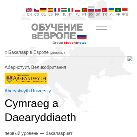
EN
CS
DE
ES
FR
HU
IT
PL
PT
РУ
SK
TR
УК
AR
中文
« Бакалавр в Европе
(уровень 6)
Аберистуит, Великобритания
Aberystwyth University
Cymraeg a
Daearyddiaeth
первый уровень — бакалавриат