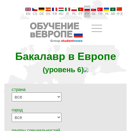
EN
CS
DE
ES
FR
HU
IT
PL
PT
РУ
SK
TR
УК
AR
中文
Бакалавр в Европе
(уровень 6)
страна
город
группы специальностей