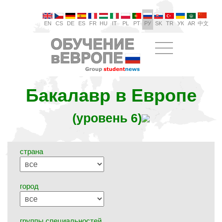
EN
CS
DE
ES
FR
HU
IT
PL
PT
РУ
SK
TR
УК
AR
中文
Бакалавр в Европе
(уровень 6)
страна
город
группы специальностей