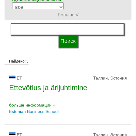
Больше V
язык обучения
статус университетов
Найдено: 3
ET
Таллин, Эстония
Ettevõtlus ja ärijuhtimine
больше информации »
Estonian Business School
ET
Таллин, Эстония