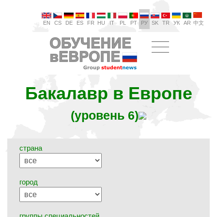
EN
CS
DE
ES
FR
HU
IT
PL
PT
РУ
SK
TR
УК
AR
中文
Бакалавр в Европе
(уровень 6)
страна
город
группы специальностей