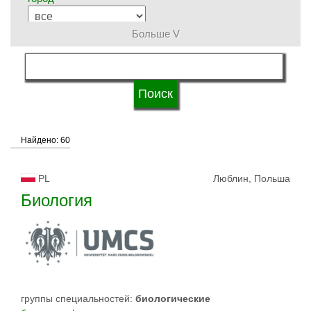
Больше V
группы специальностей
язык обучения
Найдено: 60
система обучения
PL
Люблин, Польша
типы университетов
Биология
статус университетов
группы специальностей:
биологическиe