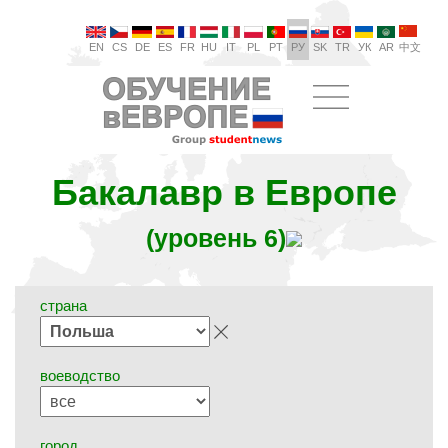
EN
CS
DE
ES
FR
HU
IT
PL
PT
РУ
SK
TR
УК
AR
中文
Бакалавр в Европе
(уровень 6)
страна
воеводство
город