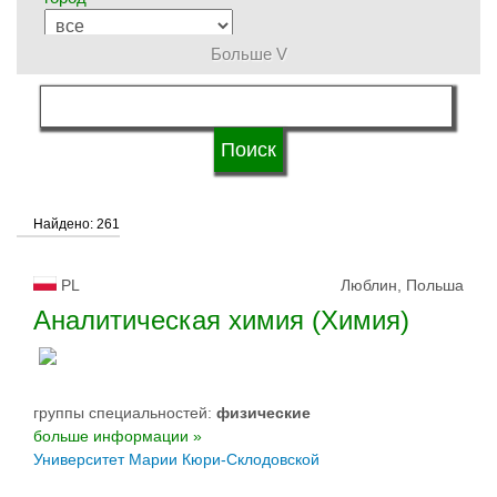
Больше V
группы специальностей
язык обучения
Найдено: 261
система обучения
PL
Люблин, Польша
типы университетов
Аналитическая химия (Химия)
статус университетов
группы специальностей:
физическиe
больше информации »
Университет Марии Кюри-Склодовской