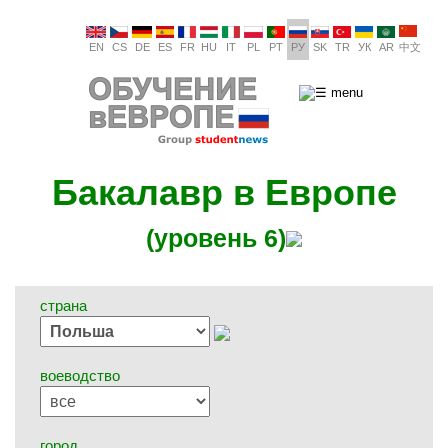
EN
CS
DE
ES
FR
HU
IT
PL
PT
РУ
SK
TR
УК
AR
中文
Бакалавр в Европе
(уровень 6)
страна
воеводство
город