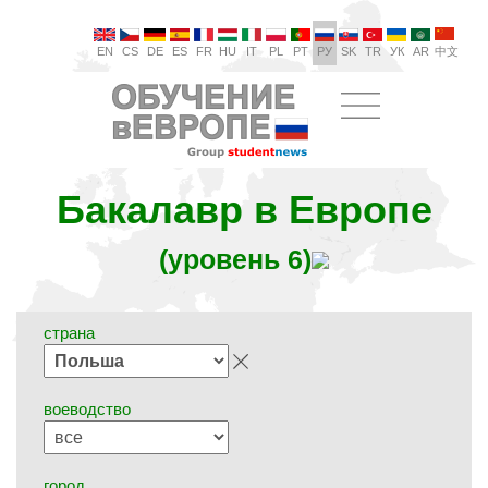
EN
CS
DE
ES
FR
HU
IT
PL
PT
РУ
SK
TR
УК
AR
中文
Бакалавр в Европе
(уровень 6)
страна
воеводство
город