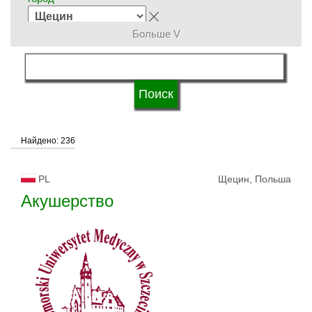
Больше V
группы специальностей
язык обучения
Найдено: 236
система обучения
PL
Щецин, Польша
типы университетов
Акушерство
статус университетов