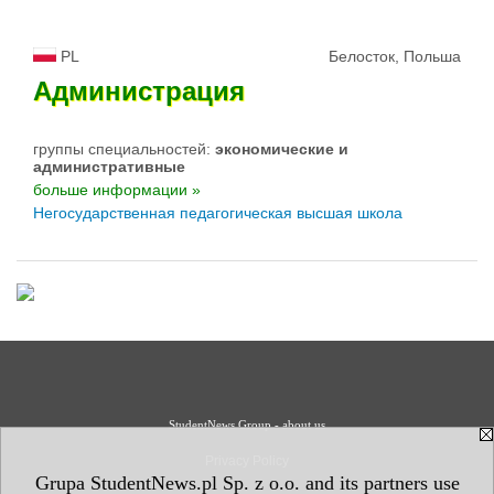
PL
Белосток, Польша
Администрация
группы специальностей:
экономические и
административные
больше информации »
Негосударственная педагогическая высшая школа
StudentNews Group - about us
Privacy Policy
Grupa StudentNews.pl Sp. z o.o. and its partners use