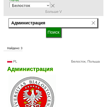
Больше V
группы специальностей
язык обучения
Найдено: 3
система обучения
PL
Белосток, Польша
типы университетов
Администрация
статус университетов