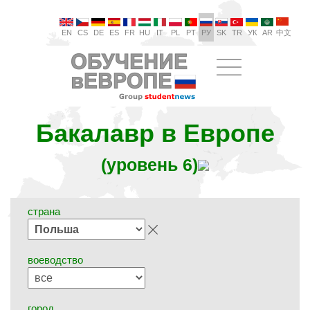
EN
CS
DE
ES
FR
HU
IT
PL
PT
РУ
SK
TR
УК
AR
中文
Бакалавр в Европе
(уровень 6)
страна
воеводство
город