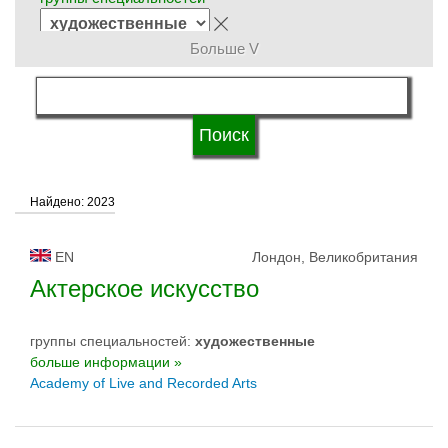
Больше V
язык обучения
система обучения
Найдено: 2023
квалификация
EN
Лондон, Великобритания
типы университетов
Актерское искусство
группы специальностей:
художественные
статус университетов
больше информации »
Academy of Live and Recorded Arts