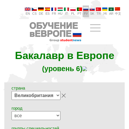
EN
CS
DE
ES
FR
HU
IT
PL
PT
РУ
SK
TR
УК
AR
中文
Бакалавр в Европе
(уровень 6)
страна
город
группы специальностей