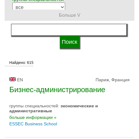
Больше V
язык обучения
квалификация
Найдено: 615
типы университетов
EN
Париж, Франция
статус университетов
Бизнес-администрирование
группы специальностей:
экономические и
административные
больше информации »
ESSEC Business School