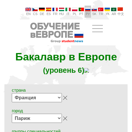
EN
CS
DE
ES
FR
HU
IT
PL
PT
РУ
SK
TR
УК
AR
中文
Бакалавр в Европе
(уровень 6)
страна
город
группы специальностей