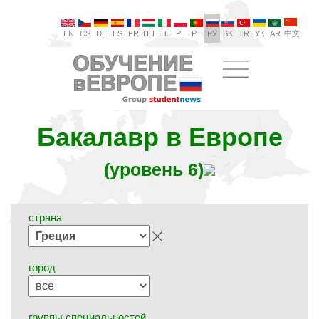
EN
CS
DE
ES
FR
HU
IT
PL
PT
РУ
SK
TR
УК
AR
中文
Бакалавр в Европе
(уровень 6)
страна
город
группы специальностей