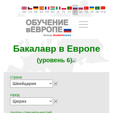
EN
CS
DE
ES
FR
HU
IT
PL
PT
РУ
SK
TR
УК
AR
中文
Бакалавр в Европе
(уровень 6)
страна
город
группы специальностей