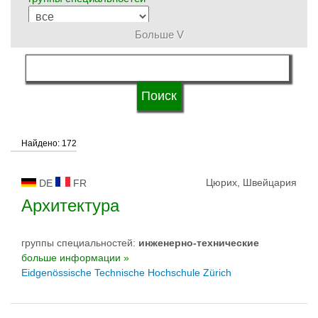
Больше V
язык обучения
типы университетов
Найдено: 172
статус университетов
Цюрих, Швейцария
DE
FR
Архитектура
группы специальностей:
инженерно-техническиe
больше информации »
Eidgenössische Technische Hochschule Zürich